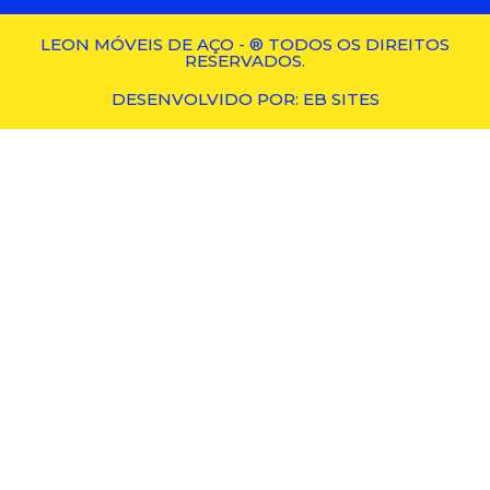
LEON MÓVEIS DE AÇO - ® TODOS OS DIREITOS
RESERVADOS.
DESENVOLVIDO POR: EB SITES