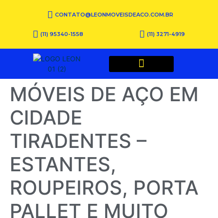
CONTATO@LEONMOVEISDEACO.COM.BR
(11) 95340-1558
(11) 3271-4919
QUEM SOMOS
MÓVEIS DE AÇO EM
CIDADE
TIRADENTES –
ESTANTES,
ROUPEIROS, PORTA
PALLET E MUITO